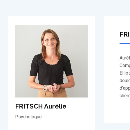
FRI
Auré
Compo
Ellip
doul
d’app
chemi
FRITSCH Aurélie
Psychologue