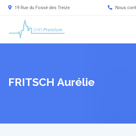
Skip
19 Rue du Fossé des Treize
Nous con
to
content
FRITSCH Aurélie